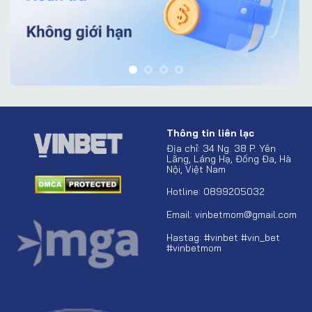
Thông tin liên lạc
Địa chỉ: 34 Ng. 38 P. Yên
Lãng, Láng Hạ, Đống Đa, Hà
Nội, Việt Nam
Hotline: 0899205032
Email:
vinbetmom@gmail.com
Hastag: #vinbet #vin_bet
#vinbetmom