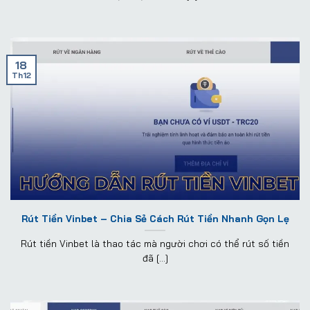
dịch và chờ hệ thống duyệt trong vài phút nhé.
Rút tiền thưởng sau khi thắng
18
Đây là thao tác được nhiều người chơi mong chờ
Th12
nhất sau quá trình trải nghiệm tại cổng game, để rút
tiền anh em hãy thực hiện theo các bước sau:
Bước 1: Trước hết hãy đăng nhập tài khoản rồi sau
đó bấm vào mục rút tiền để thực hiện giao dịch.
Bước 2: Hãy bấm vào kênh giao dịch phù hợp, sau
đó nhập thông tin và số tiền muốn rút về.
Bước 3: Nhanh chóng bấm “Rút tiền” để đổi
Rút Tiền Vinbet – Chia Sẻ Cách Rút Tiền Nhanh Gọn Lẹ
thưởng là hoàn thành nhé.
Rút tiền Vinbet là thao tác mà người chơi có thể rút số tiền
đã [...]
Trên đây là toàn bộ thông tin về cổng game đẳng
cấp
vin bet
, hy vọng thông qua bài viết trên anh em
sẽ có cái nhìn rõ nét hơn về sân chơi này.