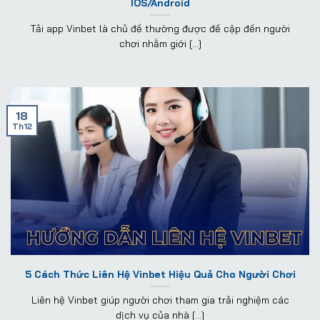
IOS/Android
Tải app Vinbet là chủ đề thường được đề cập đến người
chơi nhằm giới [...]
18
Th12
Nạp tiền là bước quan trọng anh em không thể bỏ
qua nếu muốn kiếm tiền tại sân chơi này, hướng dẫn
cụ thể như sau:
Bước 1: Hãy đăng nhập vào tài khoản của mình,
sau đó bấm lệnh nạp tiền ngay giao diện chính.
Bước 2: Tiếp đó hãy chọn phương thức giao dịch
phù hợp, sau đó nhập số tiền và các thông tin
5 Cách Thức Liên Hệ Vinbet Hiệu Quả Cho Người Chơi
theo biểu mẫu hiển thị.
Liên hệ Vinbet giúp người chơi tham gia trải nghiệm các
dịch vụ của nhà [...]
Bước 3: Bấm vào lệnh “Nạp tiền” để gửi lệnh giao