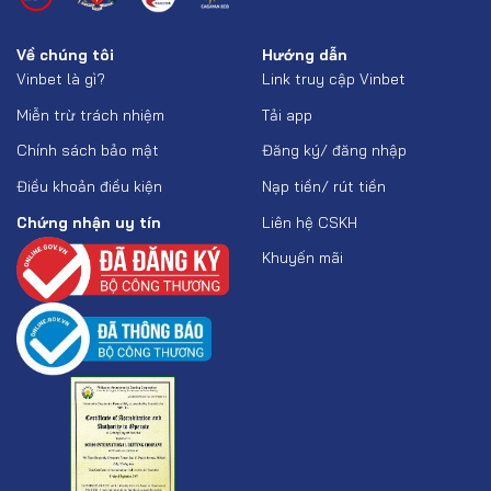
Về chúng tôi
Hướng dẫn
Vinbet là gì?
Link truy cập Vinbet
Miễn trừ trách nhiệm
Tải app
Chính sách bảo mật
Đăng ký
/
đăng nhập
Điều khoản điều kiện
Nạp tiền
/
rút tiền
Chứng nhận uy tín
Liên hệ CSKH
Khuyến mãi