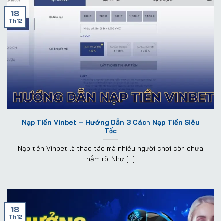
18
Th12
Nạp Tiền Vinbet – Hướng Dẫn 3 Cách Nạp Tiền Siêu
Tốc
Nạp tiền Vinbet là thao tác mà nhiều người chơi còn chưa
nắm rõ. Như [...]
18
Th12