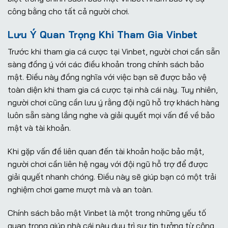
công bằng cho tất cả người chơi.
Lưu Ý Quan Trọng Khi Tham Gia Vinbet
Trước khi tham gia cá cược tại Vinbet, người chơi cần sẵn
sàng đồng ý với các điều khoản trong chính sách bảo
mật. Điều này đồng nghĩa với việc bạn sẽ được bảo vệ
toàn diện khi tham gia cá cược tại nhà cái này. Tuy nhiên,
người chơi cũng cần lưu ý rằng đội ngũ hỗ trợ khách hàng
luôn sẵn sàng lắng nghe và giải quyết mọi vấn đề về bảo
mật và tài khoản.
Khi gặp vấn đề liên quan đến tài khoản hoặc bảo mật,
người chơi cần liên hệ ngay với đội ngũ hỗ trợ để được
giải quyết nhanh chóng. Điều này sẽ giúp bạn có một trải
nghiệm chơi game mượt mà và an toàn.
Chính sách bảo mật Vinbet là một trong những yếu tố
quan trọng giúp nhà cái này duy trì sự tin tưởng từ cộng