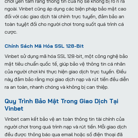
chơi yên tâm rằng thông tin của họ sẽ không bị rò rỉ ra
ngoài. Vinbet cũng áp dụng các biện pháp bảo mật cao
đối với các giao dịch tài chính trực tuyến, đảm bảo an
toàn tuyệt đối cho người chơi trong suốt quá trình cá
cược.
Chính Sách Mã Hóa SSL 128-Bit
Vinbet sử dụng mã hóa SSL 128-bit, một công nghệ bảo
mật tiêu chuẩn quốc tế, giúp bảo vệ thông tin cá nhân
của người chơi khi thực hiện giao dịch trực tuyến. Điều
này đảm bảo rằng mọi giao dịch nạp và rút tiền đều diễn
ra an toàn, nhanh chóng và không bị can thiệp.
Quy Trình Bảo Mật Trong Giao Dịch Tại
Vinbet
Vinbet cam kết bảo vệ an toàn thông tin tài chính của
người chơi trong quá trình nạp và rút tiền. Mỗi giao dịch
đều được thông báo qua email hoặc số điện thoại đã