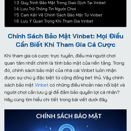
Quy Trình Bảo Mật Trong Giao Dịch Tại Vinbet
Lưu Trữ Thông Tin Người Chơi
Cam Kết Về Chính Sách Bảo Mật Từ Vinbet
Lưu Ý Quan Trọng Khi Tham Gia Vinbet
Chính Sách Bảo Mật Vinbet: Mọi Điều
Cần Biết Khi Tham Gia Cá Cược
Khi tham gia cá cược trực tuyến, điều mà người chơi
quan tâm nhất chính là tính bảo mật của nền tảng. Trong
đó, chính sách bảo mật của nhà cái Vinbet luôn nhận
được sự chú ý đặc biệt từ cộng đồng bet thủ. Vậy chính
sách bảo mật
Vinbet
có những điều khoản nào nổi bật và
người chơi cần lưu ý gì để đảm bảo quyền lợi cá nhân?
Hãy cùng tìm hiểu chi tiết trong bài viết dưới đây.