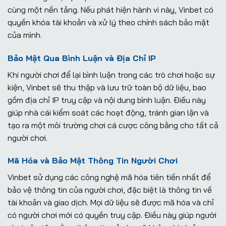
cùng một nền tảng. Nếu phát hiện hành vi này, Vinbet có
quyền khóa tài khoản và xử lý theo chính sách bảo mật
của mình.
Bảo Mật Qua Bình Luận và Địa Chỉ IP
Khi người chơi để lại bình luận trong các trò chơi hoặc sự
kiện, Vinbet sẽ thu thập và lưu trữ toàn bộ dữ liệu, bao
gồm địa chỉ IP truy cập và nội dung bình luận. Điều này
giúp nhà cái kiểm soát các hoạt động, tránh gian lận và
tạo ra một môi trường chơi cá cược công bằng cho tất cả
người chơi.
Mã Hóa và Bảo Mật Thông Tin Người Chơi
Vinbet sử dụng các công nghệ mã hóa tiên tiến nhất để
bảo vệ thông tin của người chơi, đặc biệt là thông tin về
tài khoản và giao dịch. Mọi dữ liệu sẽ được mã hóa và chỉ
có người chơi mới có quyền truy cập. Điều này giúp người